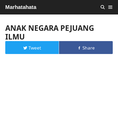
Skip
Marhatahata
to
content
MEN
ANAK NEGARA PEJUANG
ILMU
Tweet
Share