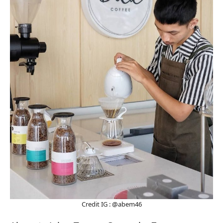
Credit IG : @abem46