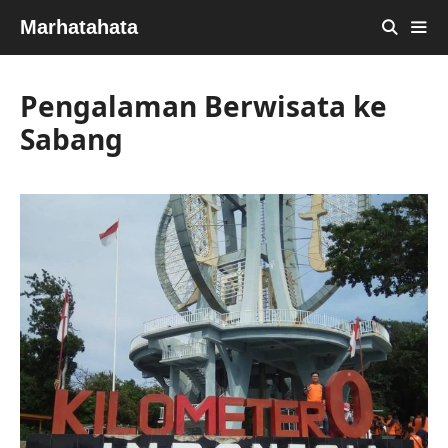
Skip
Marhatahata
to
content
MEN
Pengalaman Berwisata ke
Sabang