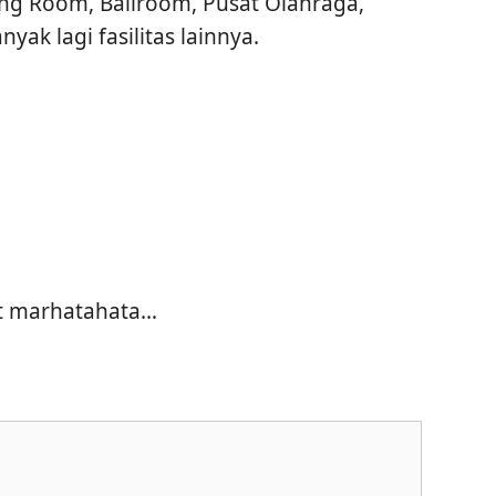
ng Room, Ballroom, Pusat Olahraga,
ak lagi fasilitas lainnya.
t marhatahata…