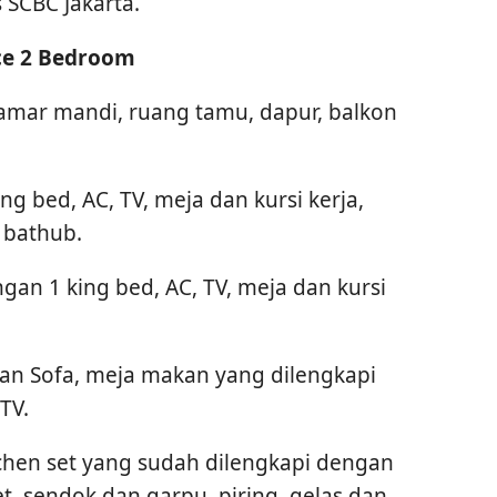
 SCBC Jakarta.
ce 2 Bedroom
2 kamar mandi, ruang tamu, dapur, balkon
ng bed, AC, TV, meja dan kursi kerja,
 bathub.
gan 1 king bed, AC, TV, meja dan kursi
an Sofa, meja makan yang dilengkapi
TV.
chen set yang sudah dilengkapi dengan
et, sendok dan garpu, piring, gelas dan