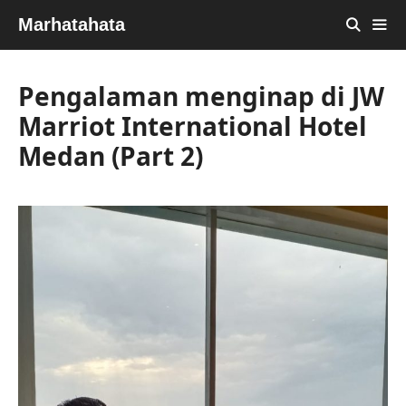
Skip
Marhatahata
to
content
MEN
Pengalaman menginap di JW
Marriot International Hotel
Medan (Part 2)