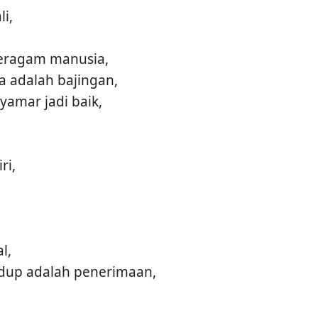
i,
eragam manusia,
 adalah bajingan,
amar jadi baik,
ri,
l,
dup adalah penerimaan,