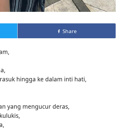
Share
kam,
a,
asuk hingga ke dalam inti hati,
an yang mengucur deras,
kulukis,
a,