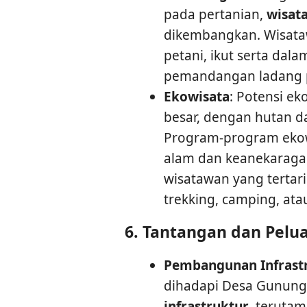
pada pertanian,
wisat
dikembangkan. Wisataw
petani, ikut serta dal
pemandangan ladang p
Ekowisata
: Potensi e
besar, dengan hutan da
Program-program ekow
alam dan keanekaragam
wisatawan yang tertari
trekking, camping, ata
6.
Tantangan dan Pelu
Pembangunan Infrast
dihadapi Desa Gunung
infrastruktur
, terutam