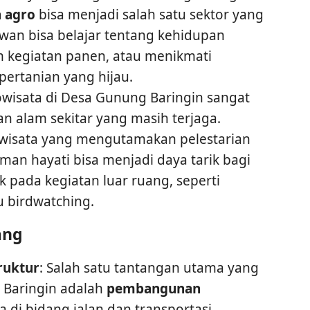
a agro
bisa menjadi salah satu sektor yang
an bisa belajar tentang kehidupan
am kegiatan panen, atau menikmati
ertanian yang hijau.
kowisata di Desa Gunung Baringin sangat
n alam sekitar yang masih terjaga.
isata yang mengutamakan pelestarian
an hayati bisa menjadi daya tarik bagi
k pada kegiatan luar ruang, seperti
u birdwatching.
ang
ruktur
: Salah satu tantangan utama yang
 Baringin adalah
pembangunan
a di bidang jalan dan transportasi.