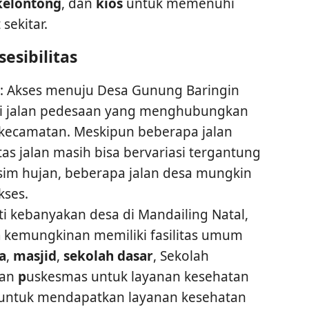
kelontong
, dan
kios
untuk memenuhi
sekitar.
esibilitas
: Akses menuju Desa Gunung Baringin
i jalan pedesaan yang menghubungkan
 kecamatan. Meskipun beberapa jalan
tas jalan masih bisa bervariasi tergantung
im hujan, beberapa jalan desa mungkin
kses.
rti kebanyakan desa di Mandailing Natal,
n
kemungkinan memiliki fasilitas umum
a
,
masjid
,
sekolah dasar
, Sekolah
dan
p
uskesmas untuk layanan kesehatan
 untuk mendapatkan layanan kesehatan