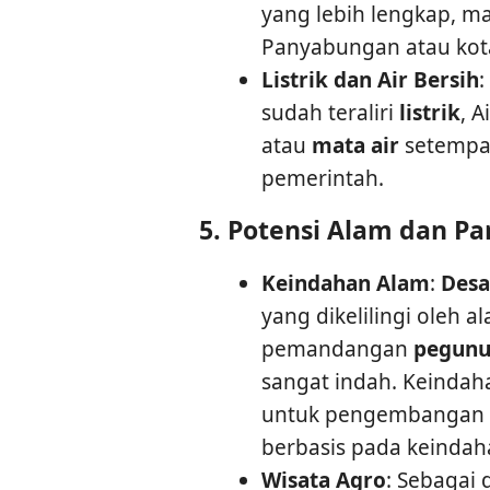
yang lebih lengkap, m
Panyabungan atau kota
Listrik dan Air Bersih
:
sudah teraliri
listrik
, 
atau
mata air
setempat
pemerintah.
5.
Potensi Alam dan Pa
Keindahan Alam
:
Desa
yang dikelilingi oleh 
pemandangan
pegun
sangat indah. Keindah
untuk pengembangan
berbasis pada keinda
Wisata Agro
: Sebagai