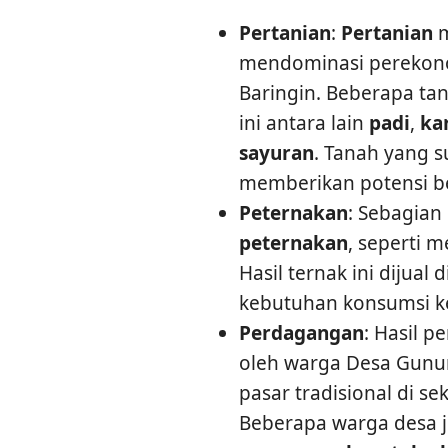
Pertanian
:
Pertanian
m
mendominasi perekon
Baringin. Beberapa ta
ini antara lain
padi
,
ka
sayuran
. Tanah yang 
memberikan potensi bes
Peternakan
: Sebagian
peternakan
, seperti 
Hasil ternak ini dijual
kebutuhan konsumsi k
Perdagangan
: Hasil 
oleh warga Desa Gunun
pasar tradisional di se
Beberapa warga desa j