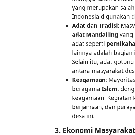
yang merupakan salah 
Indonesia digunakan d
Adat dan Tradisi
: Mas
adat Mandailing
yang 
adat seperti
pernikah
lainnya adalah bagian 
Selain itu, adat goton
antara masyarakat desa
Keagamaan
: Mayorit
beragama
Islam
, den
keagamaan. Kegiatan k
berjamaah, dan perayaa
desa ini.
3.
Ekonomi Masyaraka