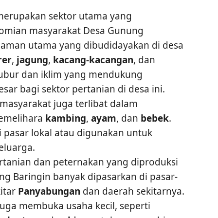
erupakan sektor utama yang
omian masyarakat Desa Gunung
naman utama yang dibudidayakan di desa
rer
,
jagung
,
kacang-kacangan
, dan
subur dan iklim yang mendukung
ar bagi sektor pertanian di desa ini.
 masyarakat juga terlibat dalam
memelihara
kambing
,
ayam
, dan
bebek
.
 di pasar lokal atau digunakan untuk
eluarga.
pertanian dan peternakan yang diproduksi
g Baringin banyak dipasarkan di pasar-
kitar
Panyabungan
dan daerah sekitarnya.
uga membuka usaha kecil, seperti