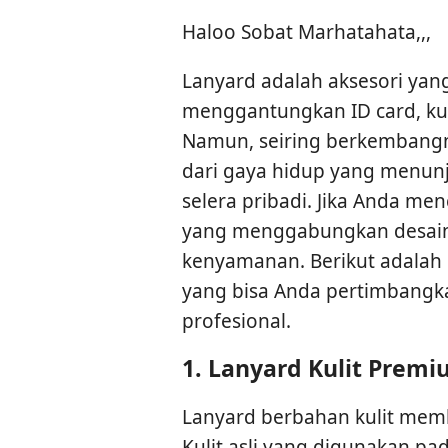
Haloo Sobat Marhatahata,,,
Lanyard adalah aksesori yan
menggantungkan ID card, kunc
Namun, seiring berkembangny
dari gaya hidup yang menunju
selera pribadi. Jika Anda me
yang menggabungkan desain e
kenyamanan. Berikut adalah
yang bisa Anda pertimbangka
profesional.
1.
Lanyard Kulit Prem
Lanyard berbahan kulit memb
Kulit asli yang digunakan pa