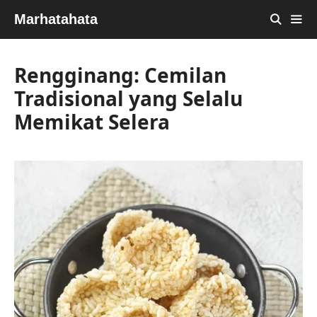
Skip
Marhatahata
to
content
MEN
Rengginang: Cemilan
Tradisional yang Selalu
Memikat Selera